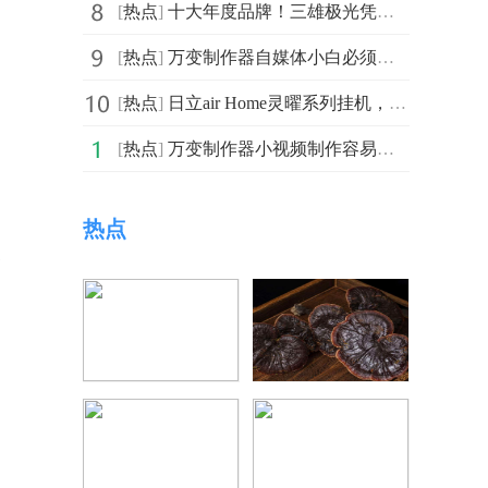
[
热点
]
十大年度品牌！三雄极光凭什么又上榜?
[
热点
]
万变制作器自媒体小白必须要知道的后期6大剪辑技巧
[
热点
]
日立air Home灵曜系列挂机，净昱好空气
[
热点
]
万变制作器小视频制作容易上手的剪辑软件使用指南！
热点
搜