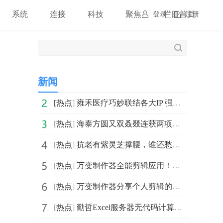
系统
连接
科技
聚焦
栏目首页
登录
注册
新闻
[
热点
]
雍禾医疗巧妙联结各大IP 强势推出首个毛发节日IP“生
[
热点
]
海泰方圆又双叒叕连获两项隐私计算专利
[
热点
]
抗老有紫灵芝撑腰，谁还愁肌肤不够年轻呢？
[
热点
]
万变制作器全能剪辑应用！剪 Vlog超级棒
[
热点
]
万变制作器分享个人剪辑的三点经验之谈
[
热点
]
勤哲Excel服务器无代码计算工龄