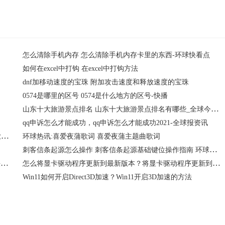
怎么清除手机内存 怎么清除手机内存卡里的东西-环球快看点
如何在excel中打钩 在excel中打钩方法
dnf加移动速度的宝珠 附加攻击速度和释放速度的宝珠
0574是哪里的区号 0574是什么地方的区号-快播
山东十大旅游景点排名 山东十大旅游景点排名有哪些_全球今热点
qq申诉怎么才能成功，qq申诉怎么才能成功2021-全球报资讯
【报资讯】2021年国家重点扶持的农业项目具体有哪些？农业农村部重点扶持这21
环球热讯:喜爱夜蒲歌词 喜爱夜蒲主题曲歌词
刺客信条起源怎么操作 刺客信条起源基础键位操作指南 环球快看
电脑为什么开机要按F1？电脑开机要按f1才能进入系统的解决方法
怎么将显卡驱动程序更新到最新版本？将显卡驱动程序更新到最新版本教程
Win11如何开启Direct3D加速？Win11开启3D加速的方法