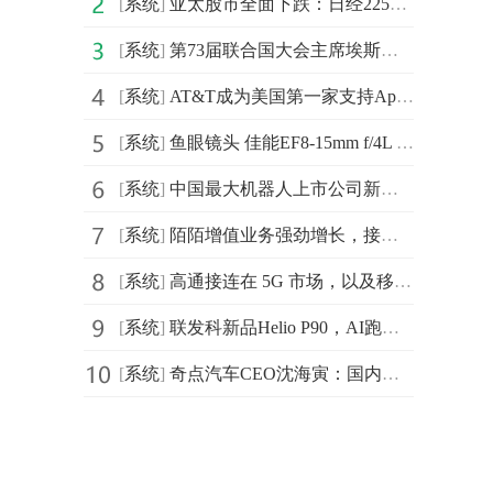
[
系统
]
亚太股市全面下跌：日经225指数跌1.3%
[
系统
]
第73届联合国大会主席埃斯皮诺萨4日宣布启动全球反塑料污
[
系统
]
AT&T成为美国第一家支持Apple eSIM技术的运营商
[
系统
]
鱼眼镜头 佳能EF8-15mm f/4L 售价7799元
[
系统
]
中国最大机器人上市公司新松创始人曲道奎发表：《AI 赋
[
系统
]
陌陌增值业务强劲增长，接棒直播成新驱动
[
系统
]
高通接连在 5G 市场，以及移动芯片布局刷新市场的三观
[
系统
]
联发科新品Helio P90，AI跑分高但CPU及GPU性能未知
[
系统
]
奇点汽车CEO沈海寅：国内汽车行业迎来“奇点”