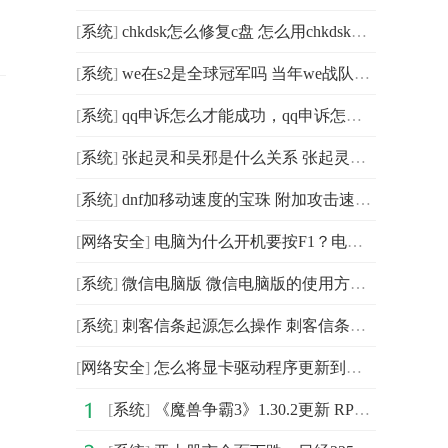
[
系统
]
chkdsk怎么修复c盘 怎么用chkdsk修复c盘
[
系统
]
we在s2是全球冠军吗 当年we战队赢得s2世界总冠军了没有
[
系统
]
qq申诉怎么才能成功，qq申诉怎么才能成功2021-全球报资讯
[
系统
]
张起灵和吴邪是什么关系 张起灵吴邪到底什么关系
[
系统
]
dnf加移动速度的宝珠 附加攻击速度和释放速度的宝珠
[
网络安全
]
电脑为什么开机要按F1？电脑开机要按f1才能进入系统的解
[
系统
]
微信电脑版 微信电脑版的使用方法_头条
[
系统
]
刺客信条起源怎么操作 刺客信条起源基础键位操作指南
[
网络安全
]
怎么将显卡驱动程序更新到最新版本？将显卡驱动程序更新
[
系统
]
《魔兽争霸3》1.30.2更新 RPG地图进行了世界合服