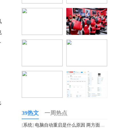
风
也
价
多
39热文
一周热点
[
系统
]
电脑自动重启是什么原因 两方面着手快速解决 世界速读