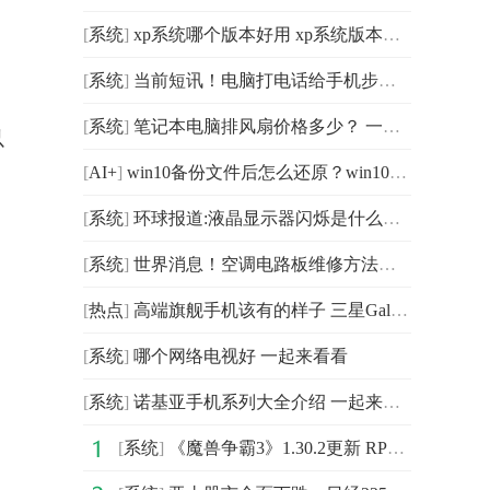
[
系统
]
xp系统哪个版本好用 xp系统版本介绍|焦点滚动
[
系统
]
当前短讯！电脑打电话给手机步骤详解 具体操作步骤
[
系统
]
笔记本电脑排风扇价格多少？ 一起来了解下
以
[
AI+
]
win10备份文件后怎么还原？win10备份文件还原的方法
[
系统
]
环球报道:液晶显示器闪烁是什么原因 液晶显示器闪烁解决
[
系统
]
世界消息！空调电路板维修方法？空调电路板维修多少钱
[
热点
]
高端旗舰手机该有的样子 三星Galaxy S23 Ultra用实力说话
[
系统
]
哪个网络电视好 一起来看看
[
系统
]
诺基亚手机系列大全介绍 一起来了解下 全球热门
[
系统
]
《魔兽争霸3》1.30.2更新 RPG地图进行了世界合服