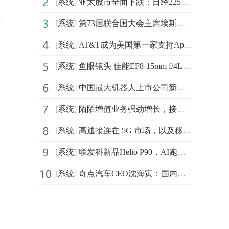
[
系统
]
亚太股市全面下跌：日经225指数跌1.3%
[
系统
]
第73届联合国大会主席埃斯皮诺萨4日宣布启动全球反塑料污
[
系统
]
AT&T成为美国第一家支持Apple eSIM技术的运营商
[
系统
]
鱼眼镜头 佳能EF8-15mm f/4L 售价7799元
[
系统
]
中国最大机器人上市公司新松创始人曲道奎发表：《AI 赋
[
系统
]
陌陌增值业务强劲增长，接棒直播成新驱动
[
系统
]
高通接连在 5G 市场，以及移动芯片布局刷新市场的三观
[
系统
]
联发科新品Helio P90，AI跑分高但CPU及GPU性能未知
[
系统
]
奇点汽车CEO沈海寅：国内汽车行业迎来“奇点”