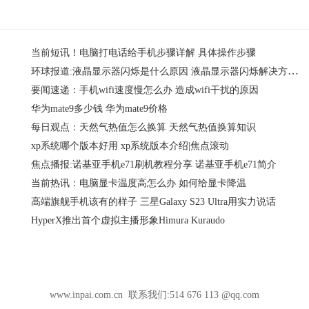
当前短讯！电脑打电话给手机步骤详解 具体操作步骤
环球报道:液晶显示器闪烁是什么原因 液晶显示器闪烁解决方法介绍
要闻速递：手机wifi速度慢怎么办 造成wifi干扰的原因
华为mate9多少钱 华为mate9价格
每日观点：天然气热值怎么换算 天然气热值换算知识
xp系统哪个版本好用 xp系统版本介绍|焦点滚动
焦点播报:诺基亚手机e71刷机教程分享 诺基亚手机e71简介
当前热讯：电脑显卡温度高怎么办 如何给显卡降温
高端旗舰手机该有的样子 三星Galaxy S23 Ultra用实力说话
​HyperX推出首个虚拟主播形象Himura Kuraudo
www.inpai.com.cn 联系我们:514 676 113 @qq.com