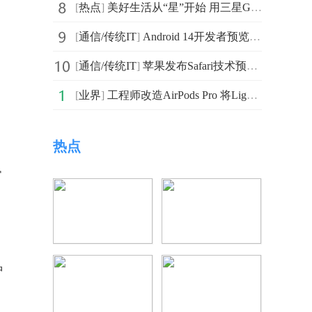
[
热点
]
美好生活从“星”开始 用三星Galaxy Watch5系列解锁新体验
[
通信/传统IT
]
Android 14开发者预览版DP1发布：加强了对各种屏幕尺寸
[
通信/传统IT
]
苹果发布Safari技术预览版163 兼容macOS Ventura和macOS Monterey系统
[
业界
]
工程师改造AirPods Pro 将Lightning充电端口切换为USB-C端口
热点
常
，
种