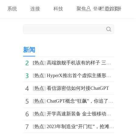
系统
连接
科技
聚焦
栏目首页
登录
注册
新闻
[
热点
]
高端旗舰手机该有的样子 三星Galaxy S23 Ultra用实力说话
[
热点
]
​HyperX推出首个虚拟主播形象Himura Kuraudo
[
热点
]
看信源密信如何对接ChatGPT
[
热点
]
ChatGPT概念“狂飙”，你追了吗？
[
热点
]
开学高速新装备 金士顿移动存储伴你入校园
[
热点
]
2023年制造业“开门红”，抢滩大湾区市场锁定DMP工博会