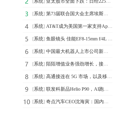
[
系统
]
亚太股市全面下跌：日经225指数跌1.3%
[
系统
]
第73届联合国大会主席埃斯皮诺萨4日宣布启动全球反塑料污
[
系统
]
AT&T成为美国第一家支持Apple eSIM技术的运营商
[
系统
]
鱼眼镜头 佳能EF8-15mm f/4L 售价7799元
[
系统
]
中国最大机器人上市公司新松创始人曲道奎发表：《AI 赋
[
系统
]
陌陌增值业务强劲增长，接棒直播成新驱动
[
系统
]
高通接连在 5G 市场，以及移动芯片布局刷新市场的三观
[
系统
]
联发科新品Helio P90，AI跑分高但CPU及GPU性能未知
[
系统
]
奇点汽车CEO沈海寅：国内汽车行业迎来“奇点”