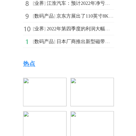
[
业界
]
江淮汽车：预计2022年净亏损14.37亿元 与上年同期相比将
[
数码产品
]
京东方展出了110英寸8K裸眼3D显示产品 刷新率达120Hz
[
业界
]
2022年第四季度的利润大幅下降 三星重申不会削减芯片产量
[
数码产品
]
日本厂商推出新型磁带收录机：支持在磁带和U盘之间转录
热点
中