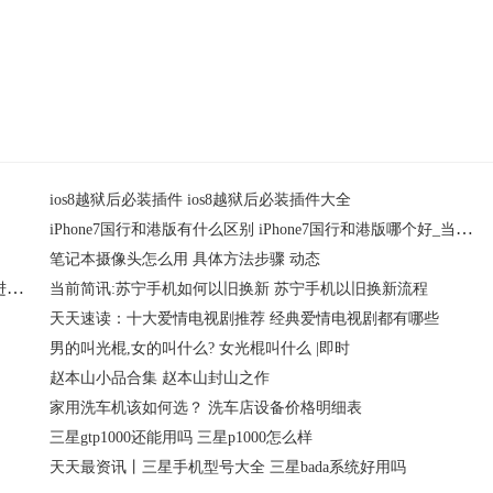
哪里
ios8越狱后必装插件 ios8越狱后必装插件大全
iPhone7国行和港版有什么区别 iPhone7国行和港版哪个好_当前快播
笔记本摄像头怎么用 具体方法步骤 动态
全球即时：手机充不进去电但是显示在充电的原因 手机充不进去反而放电怎么回事
当前简讯:苏宁手机如何以旧换新 苏宁手机以旧换新流程
天天速读：十大爱情电视剧推荐 经典爱情电视剧都有哪些
男的叫光棍,女的叫什么? 女光棍叫什么 |即时
赵本山小品合集 赵本山封山之作
家用洗车机该如何选？ 洗车店设备价格明细表
三星gtp1000还能用吗 三星p1000怎么样
天天最资讯丨三星手机型号大全 三星bada系统好用吗