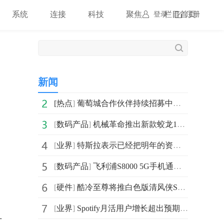
系统
连接
科技
聚焦
栏目首页
登录
注册
新闻
[
热点
]
葡萄城合作伙伴持续招募中，生态共建深度赋能软件行业
[
数码产品
]
机械革命推出新款蛟龙16K笔记本 搭载R7 7735H处理器
[
业界
]
特斯拉表示已经把明年的资本支出计划增加了10亿美元
[
数码产品
]
飞利浦S8000 5G手机通过3C认证 不带电源适配器销售
[
硬件
]
酷冷至尊将推白色版清风侠S400机箱 主打静音体验
[
业界
]
Spotify月活用户增长超出预期 预测下一季度的听众数量将
方