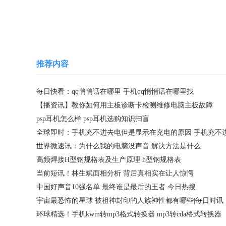
关键词：
qq悄悄话在哪里
手机qq悄悄话在
推荐内容
每日快看：qq悄悄话在哪里 手机qq悄悄话在哪里找
【播资讯】教你如何用主板诊断卡检测维修电脑主板故障
psp耳机怎么样 psp耳机选购知识扫盲
世界微速讯：为什么我的电脑没声音 解决方法是什么
高频焊接H型钢规格表及生产原理 h型钢规格表
当前短讯！林生斌面相分析 背后真相实在让人惊愕
中国好声音10强名单 最终谁是最后的王者 今日热搜
宇宙最恐怖的星球 被祖神封印的人族神性都有哪些|每日时讯
环球精选！手机kwm转mp3格式转换器 mp3转cda格式转换器