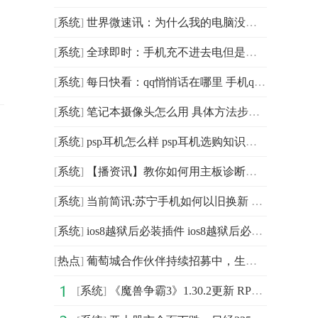
[
系统
]
世界微速讯：为什么我的电脑没声音 解决方法是什么
[
系统
]
全球即时：手机充不进去电但是显示在充电的原因 手机充
[
系统
]
每日快看：qq悄悄话在哪里 手机qq悄悄话在哪里找
[
系统
]
笔记本摄像头怎么用 具体方法步骤 动态
[
系统
]
psp耳机怎么样 psp耳机选购知识扫盲
[
系统
]
【播资讯】教你如何用主板诊断卡检测维修电脑主板故障
[
系统
]
当前简讯:苏宁手机如何以旧换新 苏宁手机以旧换新流程
[
系统
]
ios8越狱后必装插件 ios8越狱后必装插件大全
[
热点
]
葡萄城合作伙伴持续招募中，生态共建深度赋能软件行业
[
系统
]
《魔兽争霸3》1.30.2更新 RPG地图进行了世界合服