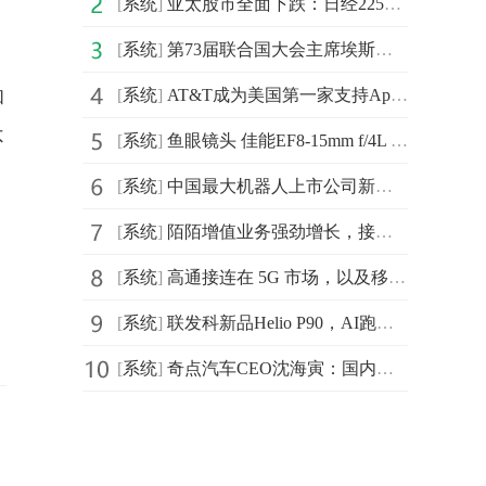
[
系统
]
亚太股市全面下跌：日经225指数跌1.3%
[
系统
]
第73届联合国大会主席埃斯皮诺萨4日宣布启动全球反塑料污
[
系统
]
AT&T成为美国第一家支持Apple eSIM技术的运营商
和
不
[
系统
]
鱼眼镜头 佳能EF8-15mm f/4L 售价7799元
[
系统
]
中国最大机器人上市公司新松创始人曲道奎发表：《AI 赋
[
系统
]
陌陌增值业务强劲增长，接棒直播成新驱动
[
系统
]
高通接连在 5G 市场，以及移动芯片布局刷新市场的三观
[
系统
]
联发科新品Helio P90，AI跑分高但CPU及GPU性能未知
[
系统
]
奇点汽车CEO沈海寅：国内汽车行业迎来“奇点”