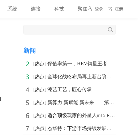
系统
连接
科技
聚焦
登录
注册
新闻
[
热点
]
保值率第一，HEV销量王者，全新第二代GS8上市一周年汇总
[
热点
]
全球化战略布局再上新台阶！星恒正式入驻越南，开拓东南
[
热点
]
漆艺工艺，匠心传承
的
[
热点
]
新算力 新赋能 新未来——第十八届CCF全国高性能计算学
[
热点
]
适合顶级玩家的外星人m15 R7大促超好价
[
热点
]
杰华特：下游市场持续发展行业前景广阔 创新驱动核心技