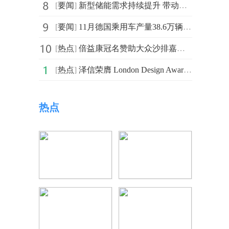
[
要闻
]
新型储能需求持续提升 带动上游材料行业快速成长
[
要闻
]
11月德国乘用车产量38.6万辆 同比增长25%
[
热点
]
倍益康冠名赞助大众沙排嘉年华，科技助力新时代运动康复
[
热点
]
泽信荣膺 London Design Awards 伦敦设计大奖
热点